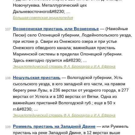
Новочугуевка. Металлургический цех
Дальневосточного&#8230; …
Большая советская энциклопедия
Вознесенская пристань или Вознесенье
— (Намойные
107
Пески) село Олонецкой губернии, Лодейнопольского уезда,
при истоке р. Свири из Онежского озера и при устье
Онежского обводного канала; важнейшая пристань
Мариинской системы в пределах Олонецкой губернии.
Здесь ежегодно грузится и&#8230; …
Энциклопедический словарь Ф.А. Брокгауза и И.А. Ефрона
Ношульская пристань
— Вологодской губернии, Усть
108
сысольского уезда, в юго западной его части, на правом
берегу реки Лузы, в 236 верстах от уездного города, в 277
верстах от Устюга и в 180 верстах от Вятки. Одна из
важнейших пристаней Вологодской губ.; еще в 50 х
гг.&#8230; …
Энциклопедический словарь Ф.А. Брокгауза и И.А. Ефрона
Роммель пристань на Западной Двине
— или Руммель
109
пристань на реке Западной Двине, в 12 верстах выше