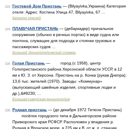
Гостевой Дом Пристань
— (Bilyayivka,Украина) Категория
103
отеля: Адрес: Костина Улица 47, Bilyayivka, 67 …
Каталог отелей
ПЛАВУЧАЯ ПРИСТАНЬ
— (дебаркадер) причальное
104
сооружение (обычно в речных портах) в виде судна или
понтона, служащее для подхода и стоянки грузовых и
пассажирских судов …
Большой Энциклопедический словарь
Голая Пристань
— город (с 1958), центр
105
Голопристанского района Херсонской области УССР, в 12
км к Ю. З. от Херсона. Пристань на р. Конка (рукав Днепра).
13,6 тыс. жителей (1970). Заводы: «Коммунар»
(выпускающий швейные изделия, спортивные лодки и
др.),&#8230; …
Большая советская энциклопедия
Рудная пристань
— (до декабря 1972 Тетюхе Пристань)
106
посёлок городского типа в Дальнегорском районе
Приморского края РСФСР. Расположен у впадения р.
Рудная в Японское море, в 225 км к В. от ж. д. станции