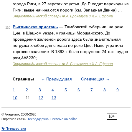
города Риги, в 27 верстах от устья. До Р. ходят пароходы из
Риги; выше начинаются пороги (см. Западная Двина) …
Энциклопедический словарь Ф.А. Брокгауза и И.А. Ефрона
Рыглинская пристань
— Тамбовской губернии, на реке
110
Цне, в Шацком уезде, у границы Моршанского. До
проведения железной дороги здесь была значительная
погрузка хлебов для сплава по реке Цне. Ныне утратила
торговое значение. В 1893 г. было погружено 24 тыс. пудов
ржи,&#8230; …
Энциклопедический словарь Ф.А. Брокгауза и И.А. Ефрона
Страницы
←
Предыдущая
Следующая
→
1
2
3
4
5
6
7
8
9
10
11
12
13
© Академик, 2000-2026
18+
Обратная связь:
Техподдержка
,
Реклама на сайте
👣 Путешествия